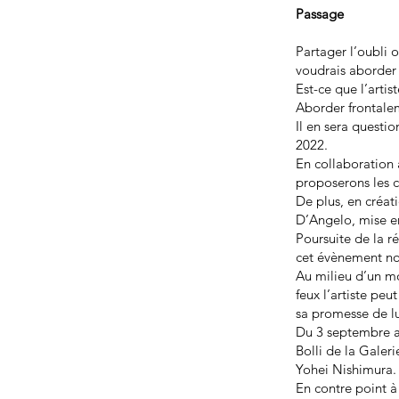
Passage
Partager l’oubli 
voudrais aborder 
Est-ce que l’artis
Aborder frontalem
Il en sera questio
2022.
En collaboration 
proposerons les c
De plus, en créat
D’Angelo, mise e
Poursuite de la ré
cet évènement nou
Au milieu d’un mo
feux l’artiste peu
sa promesse de l
Du 3 septembre a
Bolli de la Galeri
Yohei Nishimura. 
En contre point à