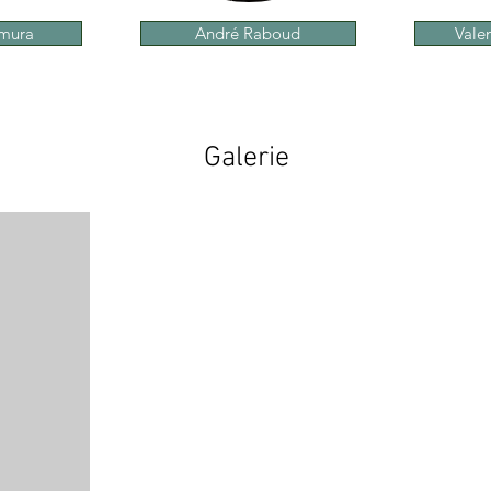
imura
André Raboud
Vale
Galerie