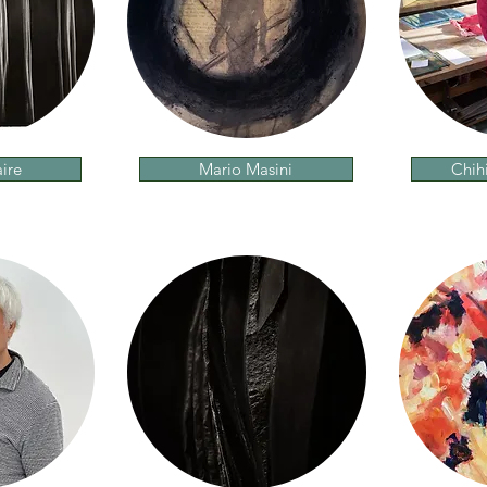
ire
Mario Masini
Chih