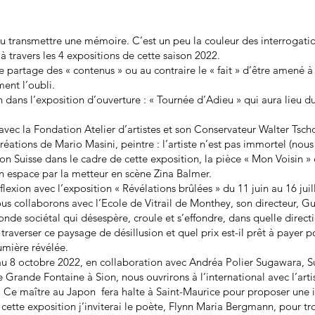
ou transmettre une mémoire. C’est un peu la couleur des interrogati
à travers les 4 expositions de cette saison 2022.
te partage des « contenus » ou au contraire le « fait » d’être amené à
ent l’oubli.
n dans l’exposition d’ouverture : « Tournée d’Adieu » qui aura lieu du
avec la Fondation Atelier d’artistes et son Conservateur Walter Tsc
réations de Mario Masini, peintre : l’artiste n’est pas immortel (nous
ion Suisse dans le cadre de cette exposition, la pièce « Mon Voisin 
n espace par la metteur en scène Zina Balmer.
flexion avec l’exposition « Révélations brûlées » du 11 juin au 16 jui
s collaborons avec l’Ecole de Vitrail de Monthey, son directeur, Gu
nde sociétal qui désespère, croule et s’effondre, dans quelle direct
t traverser ce paysage de désillusion et quel prix est-il prêt à payer 
umière révélée.
u 8 octobre 2022, en collaboration avec Andréa Polier Sugawara, Su
e Grande Fontaine à Sion, nous ouvrirons à l’international avec l’arti
Ce maître au Japon fera halte à Saint-Maurice pour proposer une in
 cette exposition j’inviterai le poète, Flynn Maria Bergmann, pour tro