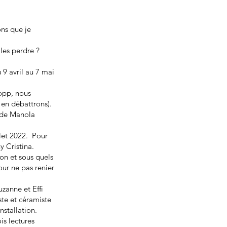
ons que je
 les perdre ?
 9 avril au 7 mai
hopp, nous
 en débattrons).
» de Manola
llet 2022. Pour
y Cristina.
ion et sous quels
pour ne pas renier
zanne et Effi
ste et céramiste
stallation.
is lectures