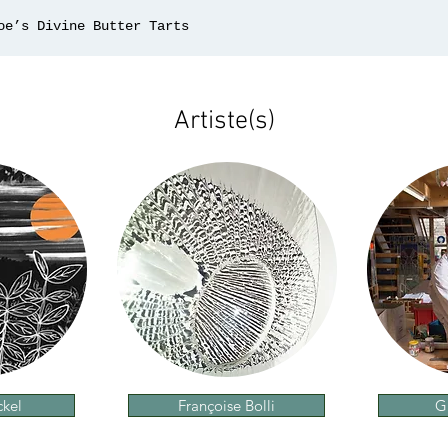
oe’s Divine Butter Tarts
Artiste(s)
ckel
Françoise Bolli
G