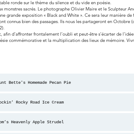
table ronde sur le thème du silence et du vide en poésie.
x monstres sacrés. Le photographe Olivier Maire et le Sculpteur A
une grande exposition « Black and White ». Ce sera leur manière de f
 ont connus bien des passages. Ils nous les partageront en Octobre 
2).
, afin d’affronter frontalement l’oubli et peut-être s’écarter de l’i
énésie commémorative et la multiplication des lieux de mémoire. Viv
unt Bette's Homemade Pecan Pie
ockin’ Rocky Road Ice Cream
om’s Heavenly Apple Strudel