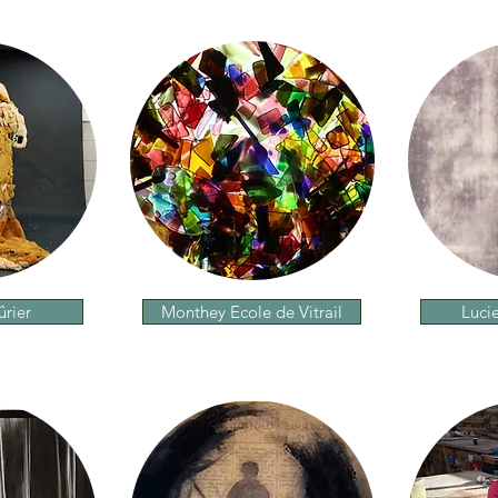
rier
Monthey Ecole de Vitrail
Luci