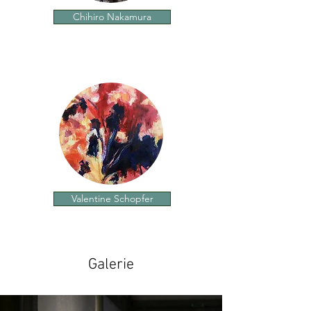
Chihiro Nakamura
Valentine Schopfer
Galerie