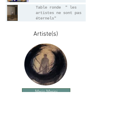
Table ronde " les
28/04/2022
artistes ne sont pas
éternels"
Artiste(s)
Mario Masini
Galerie