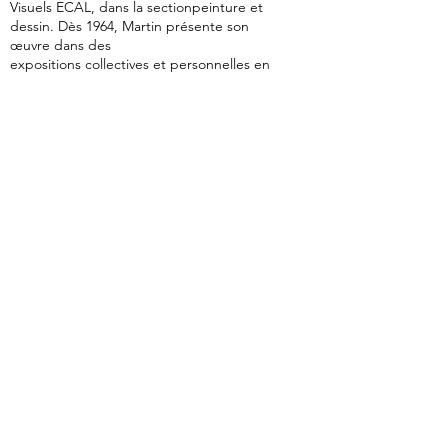
Visuels ECAL, dans la sectionpeinture et
dessin. Dès 1964, Martin présente son
œuvre dans des
expositions collectives et personnelles en
Suisse et à l’étranger, notamment à la
Kunsthalle de Berne (1984) et à la Galerie
Européenne de Boston (1996). Elle devient
également membre de VISARTE Vaud en
1971 et compte parmi les membres
fondateurs de la Galerie Suisse de Paris
(1979). Elle obtient le prix du Président au7e
concours international de la Palme d’or des
Beaux-Arts à Monte-Carlo (1975) et le 1er
prix au Salonde la peinture de la Maison des
Arts du Beausset(1978). De plus, elle
enseigne la peinture et le dessinde 1973 à
1995 à l’École-Club Migros et dans
lescollèges lausannois de 1981 à 1983.En
peinture,en dessin, en gravure ou en
collage –les techniquesse combinent
souvent –elle«peint le rêve» [martin,
document inédit]. Dans son œuvre
s’expriment la réinvention perpétuelle de
l’artiste, ainsi qu’un équilibre entre hasard