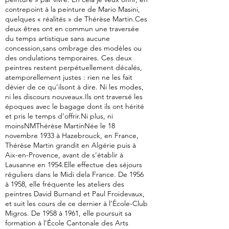
contrepoint à la peinture de Mario Masini,
quelques « réalités » de Thérèse Martin.Ces
deux êtres ont en commun une traversée
du temps artistique sans aucune
concession,sans ombrage des modèles ou
des ondulations temporaires. Ces deux
peintres restent perpétuellement décalés,
atemporellement justes : rien ne les fait
dévier de ce qu’ilsont à dire. Ni les modes,
ni les discours nouveaux.Ils ont traversé les
époques avec le bagage dont ils ont hérité
et pris le temps d’offrir.Ni plus, ni
moinsNMThérèse MartinNée le 18
novembre 1933 à Hazebrouck, en France,
Thérèse Martin grandit en Algérie puis à
Aix-en-Provence, avant de s’établir à
Lausanne en 1954.Elle effectue des séjours
réguliers dans le Midi dela France. De 1956
à 1958, elle fréquente les ateliers des
peintres David Burnand et Paul Froidevaux,
et suit les cours de ce dernier à l’École-Club
Migros. De 1958 à 1961, elle poursuit sa
formation à l’École Cantonale des Arts