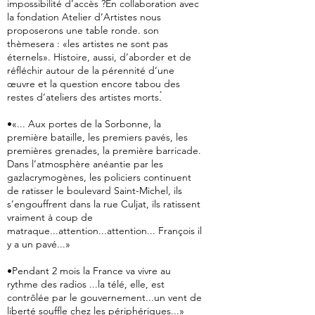
impossibilité d’accès ?En collaboration avec
la fondation Atelier d’Artistes nous
proposerons une table ronde. son
thèmesera : «les artistes ne sont pas
éternels». Histoire, aussi, d’aborder et de
réfléchir autour de la pérennité d’une
œuvre et la question encore tabou des
restes d’ateliers des artistes morts.́
•«... Aux portes de la Sorbonne, la
première bataille, les premiers pavés, les
premières grenades, la première barricade.
Dans l’atmosphère anéantie par les
gazlacrymogènes, les policiers continuent
de ratisser le boulevard Saint-Michel, ils
s’engouffrent dans la rue Culjat, ils ratissent
vraiment à coup de
matraque...attention...attention... François il
y a un pavé...»
•Pendant 2 mois la France va vivre au
rythme des radios ...la télé, elle, est
contrôlée par le gouvernement...un vent de
liberté souffle chez les périphériques...»