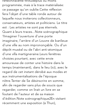
réfléchiràcette finitudeplus ou moins
programmée, mais à la trace matérialisée:
ce passage qu’on oublie.Cette réflexion
fera l’objet d’une table ronde autour de
laquelle nous inviterons collectionneurs,
conservateurs, artistes et politiciens. Le titre
est : Les artistes ne sont pas éternels.
Quant à leurs traces...Note scénographique
1Imaginer l’ouverture d’une porte
imaginaire, l’arrière d’un Louvre de banlieue
d’une ville au nom imprononçable. Ou d’un
dépôt muséal ou de l’abri anti-atomique
d’une villa martigneraine.Leurs fenêtres
choisies pourtant, avec cette envie
amoureuse de conter une histoire dans le
temps (maintenant), dans le lieu (ici), avec le
regard de cet instant dérobé aux modes et
aux instrumentalisations de l’époque
nôtre.Tenter de Se désinscrire en somme,
afin de regarder sans plus de soucis que
regarder, comme on lirait un livre en se
foutant de l’auteur et de sa maison
d’édition.Note scénographique2En visitant
récemment une exposition (à Thun),