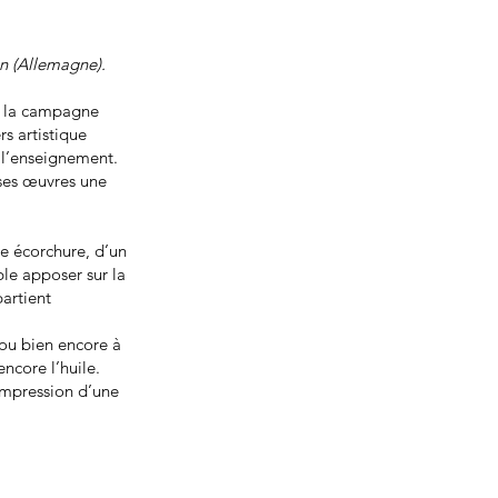
in (Allemagne).
de la campagne
rs artistique
s l’enseignement.
 ses œuvres une
e écorchure, d’un
le apposer sur la
partient
 ou bien encore à
ncore l’huile.
 impression d’une