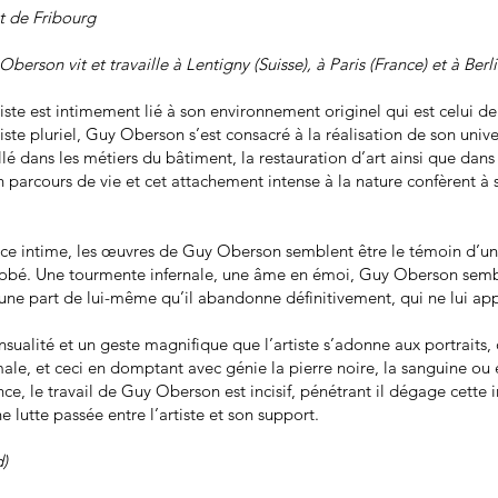
at de Fribourg
erson vit et travaille à Lentigny (Suisse), à Paris (France) et à Berl
tiste est intimement lié à son environnement originel qui est celui 
iste pluriel, Guy Oberson s’est consacré à la réalisation de son unive
llé dans les métiers du bâtiment, la restauration d’art ainsi que dan
n parcours de vie et cet attachement intense à la nature confèrent à
rce intime, les œuvres de Guy Oberson semblent être le témoin d’un
érobé. Une tourmente infernale, une âme en émoi, Guy Oberson semb
r une part de lui-même qu’il abandonne définitivement, qui ne lui ap
nsualité et un geste magnifique que l’artiste s’adonne aux portraits,
ale, et ceci en domptant avec génie la pierre noire, la sanguine ou e
nce, le travail de Guy Oberson est incisif, pénétrant il dégage cette
ne lutte passée entre l’artiste et son support.
d)