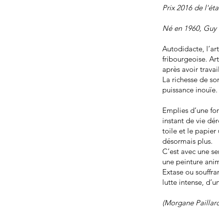
Prix 2016 de l'ét
Né en 1960, Guy Ob
Autodidacte, l’ar
fribourgeoise. Art
après avoir travai
La richesse de so
puissance inouïe.
Emplies d’une fo
instant de vie d
toile et le papie
désormais plus.
C’est avec une se
une peinture anim
Extase ou souffra
lutte intense, d’u
(Morgane Paillar