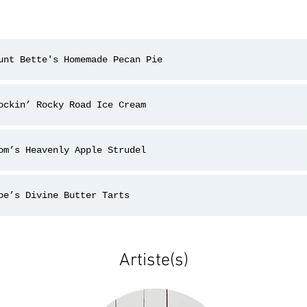
unt Bette's Homemade Pecan Pie
ockin’ Rocky Road Ice Cream
om’s Heavenly Apple Strudel
oe’s Divine Butter Tarts
Artiste(s)