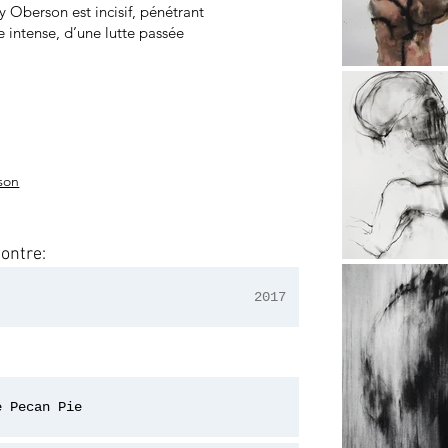
y Oberson est incisif, pénétrant
e intense, d’une lutte passée
rson
Contre:
Exposition(s)
2017
e Pecan Pie