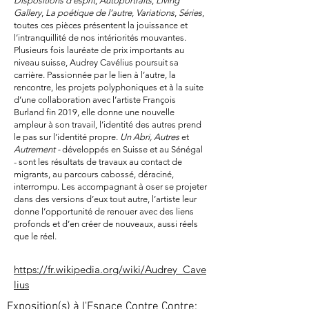
Dispositions d’esprit
,
Autoportraits
,
Living
Gallery
,
La poétique de l’autre
,
Variations
,
Séries
,
toutes ces pièces présentent la jouissance et
l’intranquillité de nos intériorités mouvantes.
Plusieurs fois lauréate de prix importants au
niveau suisse, Audrey Cavélius poursuit sa
carrière. Passionnée par le lien à l’autre, la
rencontre, les projets polyphoniques et à la suite
d’une collaboration avec l’artiste François
Burland fin 2019, elle donne une nouvelle
ampleur à son travail, l’identité des autres prend
le pas sur l’identité propre.
Un Abri, Autres
et
Autrement -
développés en Suisse et au Sénégal
- sont les résultats de travaux au contact de
migrants, au parcours cabossé, déraciné,
interrompu. Les accompagnant à oser se projeter
dans des versions d’eux tout autre, l’artiste leur
donne l’opportunité de renouer avec des liens
profonds et d’en créer de nouveaux, aussi réels
que le réel.
https://fr.wikipedia.org/wiki/Audrey_Cave
lius
Exposition(s) à l'Espace Contre Contre: