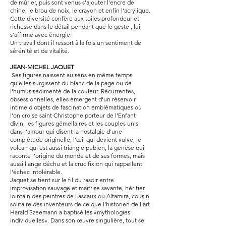
de mûrier, puis sont venus s'ajouter l'encre de
chine, le brou de noix, le crayon et enfin l'acrylique.
Cette diversité confère aux toiles profondeur et
richesse dans le détail pendant que le geste , lui,
s'affirme avec énergie.
Un travail dont il ressort à la fois un sentiment de
sérénité et de vitalité.
JEAN-MICHEL JAQUET
​ Ses figures naissent au sens en même temps
qu'elles surgissent du blanc de la page ou de
l'humus sédimenté de la couleur. Récurrentes,
obsessionnelles, elles émergent d'un réservoir
intime d'objets de fascination emblématiques où
l'on croise saint Christophe porteur de l'Enfant
divin, les figures gémellaires et les couples unis
dans l'amour qui disent la nostalgie d'une
complétude originelle, l'œil qui devient vulve, le
volcan qui est aussi triangle pubien, la genèse qui
raconte l'origine du monde et de ses formes, mais
aussi l'ange déchu et la crucifixion qui rappellent
l'échec intolérable.
Jaquet se tient sur le fil du rasoir entre
improvisation sauvage et maîtrise savante, héritier
lointain des peintres de Lascaux ou Altamira, cousin
solitaire des inventeurs de ce que l'historien de l'art
Harald Szeemann a baptisé les «mythologies
individuelles». Dans son œuvre singulière, tout se