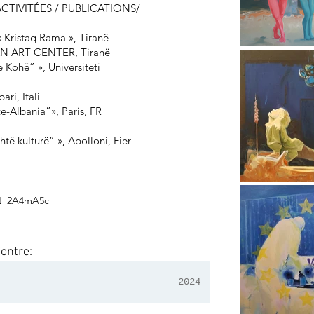
ë ACTIVITÉES / PUBLICATIONS/
« Kristaq Rama », Tiranë
NAN ART CENTER, Tiranë
 Kohë” », Universiteti
ri, Itali
e-Albania”», Paris, FR
të kulturë” », Apolloni, Fier
sN_2A4mA5c
Contre:
Exposition(s)
2024