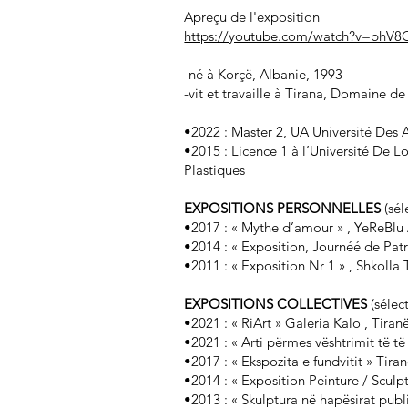
Apreçu de l'exposition
https://youtube.com/watch?v=bhV8
-né à Korçë, Albanie, 1993
-vit et travaille à Tirana, Domaine 
•2022 : Master 2, UA Université Des A
•2015 : Licence 1 à l’Université De Lo
Plastiques
EXPOSITIONS PERSONNELLES
(sél
•2017 : « Mythe d’amour » , YeReBlu 
•2014 : « Exposition, Journéé de Patr
•2011 : « Exposition Nr 1 » , Shkolla
EXPOSITIONS COLLECTIVES
(sélec
•2021 : « RiArt » Galeria Kalo , Tiran
•2021 : « Arti përmes vështrimit të të
•2017 : « Ekspozita e fundvitit » Tira
•2014 : « Exposition Peinture / Sculp
•2013 : « Skulptura në hapësirat publ