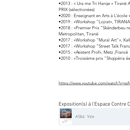
•2013 : « Ura me Tri Harqe » Tiran
PRIX (sélectionées)
•2020 : Enseignant en Arts à L’école 
•2019 : «Workshop “Lojrat», TIRA
•2018 : «Premier Prix “Skënderbeu ne
Metropolitan, Tiranë
•2017 : «Workshop “Mural Art”», Kalba
•2017 : «Workshop “Street Talk Franc
•2015 : «Asistent Prof», Metz ,Francë
•2010 : «Troisième prix “Shqipëria ësh
https://www.youtube.com/watch?v=s
Exposition(s) à l'Espace Contre 
Albi Yzo