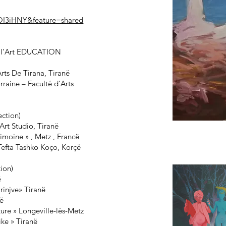
OI3iHNY&feature=shared
de l’Art EDUCATION
rts De Tirana, Tiranë
rraine – Faculté d’Arts
ection)
Art Studio, Tiranë
imoine » , Metz , Francë
 Tefta Tashko Koço, Korçë
tion)
ë
 rinjve» Tiranë
në
ture » Longeville-lès-Metz
ike » Tiranë