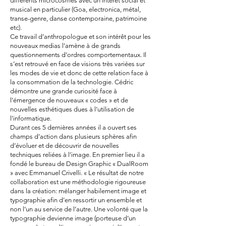
différents microcosmes avec un intérêt social et
musical en particulier (Goa, electronica, métal,
transe-genre, danse contemporaine, patrimoine
etc).
Ce travail d’anthropologue et son intérêt pour les
nouveaux medias l’amène à de grands
questionnements d’ordres comportementaux. Il
s’est retrouvé en face de visions très variées sur
les modes de vie et donc de cette relation face à
la consommation de la technologie. Cédric
démontre une grande curiosité face à
l’émergence de nouveaux « codes » et de
nouvelles esthétiques dues à l’utilisation de
l’informatique.
Durant ces 5 dernières années il a ouvert ses
champs d’action dans plusieurs sphères afin
d’évoluer et de découvrir de nouvelles
techniques reliées à l’image. En premier lieu il a
fondé le bureau de Design Graphic « DualRoom
» avec Emmanuel Crivelli. « Le résultat de notre
collaboration est une méthodologie rigoureuse
dans la création: mélanger habilement image et
typographie afin d’en ressortir un ensemble et
non l’un au service de l’autre. Une volonté que la
typographie devienne image (porteuse d’un