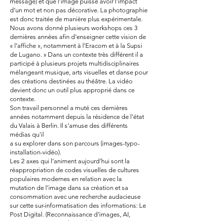
message) et que l’image puisse avoir l’impact
d’un mot et non pas décorative. La photographie
est donc traitée de manière plus expérimentale.
Nous avons donné plusieurs workshops ces 3
dernières années afin d’enseigner cette vision de
« l’affiche », notamment à l’Eracom et à la Supsi
de Lugano. » Dans un contexte très différent il a
participé à plusieurs projets multidisciplinaires
mélangeant musique, arts visuelles et danse pour
des créations destinées au théâtre. La vidéo
devient donc un outil plus approprié dans ce
contexte.
Son travail personnel a muté ces dernières
années notamment depuis la résidence de l’état
du Valais à Berlin. Il s’amuse des différents
médias qu’il
a su explorer dans son parcours (images-typo-
installation-vidéo).
Les 2 axes qui l’animent aujourd’hui sont la
réappropriation de codes visuelles de cultures
populaires modernes en relation avec la
mutation de l’image dans sa création et sa
consommation avec une recherche audacieuse
sur cette sur-informatisation des informations: Le
Post Digital. (Reconnaissance d’images, AI,